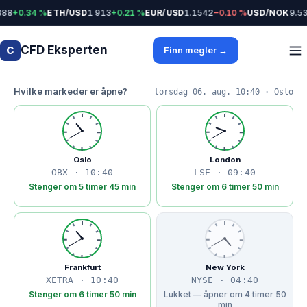
888
+0.34 %
ETH/USD
1 913
+0.21 %
EUR/USD
1.1542
−0.10 %
USD/NOK
9.53
CFD Eksperten
C
Finn megler →
Hvilke markeder er åpne?
torsdag 06. aug. 10:40 · Oslo
Oslo
London
OBX · 10:40
LSE · 09:40
Stenger om 5 timer 45 min
Stenger om 6 timer 50 min
Frankfurt
New York
XETRA · 10:40
NYSE · 04:40
Stenger om 6 timer 50 min
Lukket — åpner om 4 timer 50
min