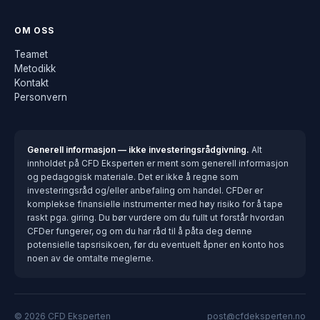
OM OSS
Teamet
Metodikk
Kontakt
Personvern
Generell informasjon — ikke investeringsrådgivning.
Alt
innholdet på CFD Eksperten er ment som generell informasjon
og pedagogisk materiale. Det er ikke å regne som
investeringsråd og/eller anbefaling om handel. CFDer er
komplekse finansielle instrumenter med høy risiko for å tape
raskt pga. giring. Du bør vurdere om du fullt ut forstår hvordan
CFDer fungerer, og om du har råd til å påta deg denne
potensielle tapsrisikoen, før du eventuelt åpner en konto hos
noen av de omtalte meglerne.
© 2026 CFD Eksperten
post@cfdeksperten.no