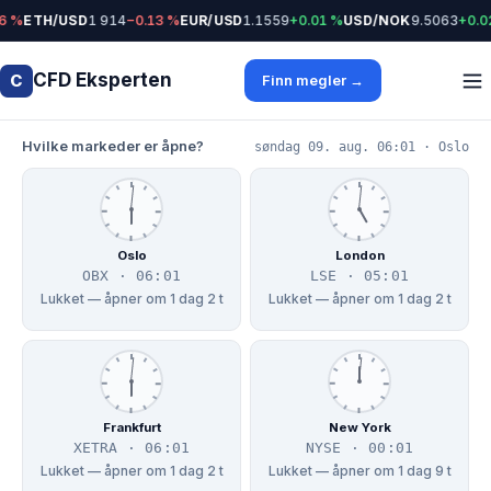
%
ETH/USD
1 914
−0.13 %
EUR/USD
1.1559
+0.01 %
USD/NOK
9.5063
+0.02 %
CFD Eksperten
C
Finn megler →
Hvilke markeder er åpne?
søndag 09. aug. 06:01 · Oslo
Oslo
London
OBX · 06:01
LSE · 05:01
Lukket — åpner om 1 dag 2 t
Lukket — åpner om 1 dag 2 t
Frankfurt
New York
XETRA · 06:01
NYSE · 00:01
Lukket — åpner om 1 dag 2 t
Lukket — åpner om 1 dag 9 t