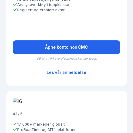
Analyseverktøy i toppklasse
Regulert og etablert aktør
Åpne konto hos CMC
69 % av ikke-profesjonelle kunder taper.
Les vår anmeldelse
4.1 / 5
17 000+ markeder globalt
ProRealTime og MT4-plattformer