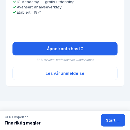
IG Academy — gratis utdanning
Avansert analyseverktøy
Etablert i 1974
Åpne konto hos IG
71 % av ikke-profesjonelle kunder taper.
Les vår anmeldelse
LES VIDERE
CFD Eksperten
Start →
Relaterte artikler
Finn riktig megler