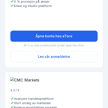
0 % provisjon på aksjer
Enkel og intuitiv plattform
Åpne konto hos eToro
50 % av ikke-profesjonelle kunder taper hos eToro.
Les vår anmeldelse
4.3 / 5
Avansert handelsplattform
Stort utvalg av markeder
Konkurransedyktige spreads