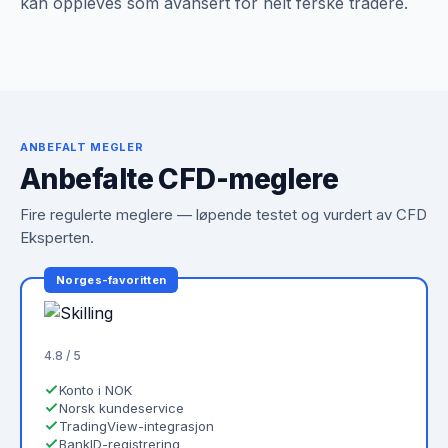
kan oppleves som avansert for helt ferske tradere.
ANBEFALT MEGLER
Anbefalte CFD-meglere
Fire regulerte meglere — løpende testet og vurdert av CFD
Eksperten.
Norges-favoritten
4.8 / 5
Konto i NOK
Norsk kundeservice
TradingView-integrasjon
BankID-registrering