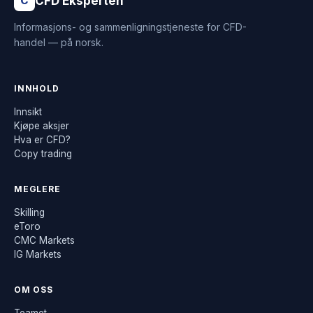
CFD Eksperten
C
Informasjons- og sammenligningstjeneste for CFD-
handel — på norsk.
INNHOLD
Innsikt
Kjøpe aksjer
Hva er CFD?
Copy trading
MEGLERE
Skilling
eToro
CMC Markets
IG Markets
OM OSS