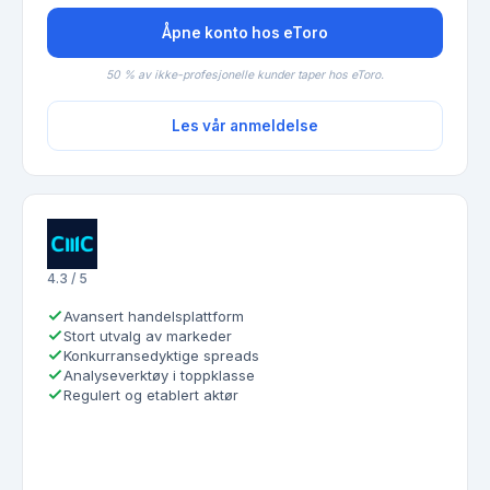
Åpne konto hos eToro
50 % av ikke-profesjonelle kunder taper hos eToro.
Les vår anmeldelse
4.3 / 5
Avansert handelsplattform
Stort utvalg av markeder
Konkurransedyktige spreads
Analyseverktøy i toppklasse
Regulert og etablert aktør