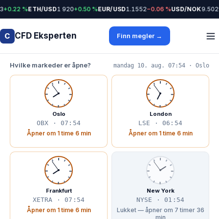
+0.22 %
ETH/USD
1 920
+0.50 %
EUR/USD
1.1552
−0.06 %
USD/NOK
9.5022
CFD Eksperten
C
Finn megler →
Hvilke markeder er åpne?
mandag 10. aug. 07:54 · Oslo
Oslo
London
OBX · 07:54
LSE · 06:54
Åpner om 1 time 6 min
Åpner om 1 time 6 min
Frankfurt
New York
XETRA · 07:54
NYSE · 01:54
Åpner om 1 time 6 min
Lukket — åpner om 7 timer 36
min