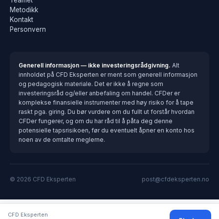
Teamet
Metodikk
Kontakt
Personvern
Generell informasjon — ikke investeringsrådgivning.
Alt
innholdet på CFD Eksperten er ment som generell informasjon
og pedagogisk materiale. Det er ikke å regne som
investeringsråd og/eller anbefaling om handel. CFDer er
komplekse finansielle instrumenter med høy risiko for å tape
raskt pga. giring. Du bør vurdere om du fullt ut forstår hvordan
CFDer fungerer, og om du har råd til å påta deg denne
potensielle tapsrisikoen, før du eventuelt åpner en konto hos
noen av de omtalte meglerne.
© 2026 CFD Eksperten
post@cfdeksperten.no
CFD Eksperten