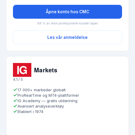
Åpne konto hos CMC
69 % av ikke-profesjonelle kunder taper.
Les vår anmeldelse
4.1 / 5
17 000+ markeder globalt
ProRealTime og MT4-plattformer
IG Academy — gratis utdanning
Avansert analyseverktøy
Etablert i 1974