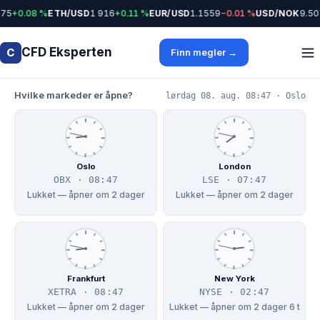
75
+0.08 %
ETH/USD
1 916
+0.11 %
EUR/USD
1.1559
−0.01 %
USD/NOK
9.50
CFD Eksperten
C
Finn megler →
Hvilke markeder er åpne?
lørdag 08. aug. 08:47 · Oslo
Oslo
London
OBX · 08:47
LSE · 07:47
Lukket — åpner om 2 dager
Lukket — åpner om 2 dager
Frankfurt
New York
XETRA · 08:47
NYSE · 02:47
Lukket — åpner om 2 dager
Lukket — åpner om 2 dager 6 t