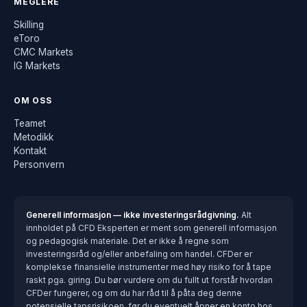
MEGLERE
Skilling
eToro
CMC Markets
IG Markets
OM OSS
Teamet
Metodikk
Kontakt
Personvern
Generell informasjon — ikke investeringsrådgivning.
Alt
innholdet på CFD Eksperten er ment som generell informasjon
og pedagogisk materiale. Det er ikke å regne som
investeringsråd og/eller anbefaling om handel. CFDer er
komplekse finansielle instrumenter med høy risiko for å tape
raskt pga. giring. Du bør vurdere om du fullt ut forstår hvordan
CFDer fungerer, og om du har råd til å påta deg denne
potensielle tapsrisikoen, før du eventuelt åpner en konto hos