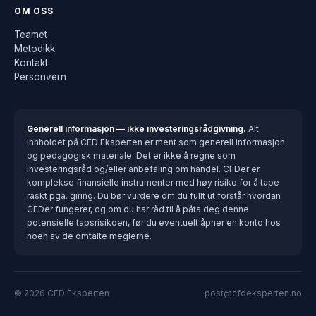
OM OSS
Teamet
Metodikk
Kontakt
Personvern
Generell informasjon — ikke investeringsrådgivning.
Alt
innholdet på CFD Eksperten er ment som generell informasjon
og pedagogisk materiale. Det er ikke å regne som
investeringsråd og/eller anbefaling om handel. CFDer er
komplekse finansielle instrumenter med høy risiko for å tape
raskt pga. giring. Du bør vurdere om du fullt ut forstår hvordan
CFDer fungerer, og om du har råd til å påta deg denne
potensielle tapsrisikoen, før du eventuelt åpner en konto hos
noen av de omtalte meglerne.
© 2026 CFD Eksperten
post@cfdeksperten.no