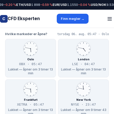
39
−0.20 %
ETH/USD
1 898
−0.59 %
EUR/USD
1.1550
−0.04 %
USD/NOK
9.53
CFD Eksperten
C
Finn megler →
Hvilke markeder er åpne?
torsdag 06. aug. 05:47 · Oslo
Oslo
London
OBX · 05:47
LSE · 04:47
Lukket — åpner om 3 timer 13
Lukket — åpner om 3 timer 13
min
min
Frankfurt
New York
XETRA · 05:47
NYSE · 23:47
Lukket — åpner om 3 timer 13
Lukket — åpner om 9 timer 43
min
min