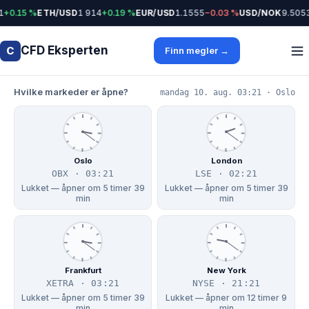
1
+0.15 %
ETH/USD
1 914
+0.19 %
EUR/USD
1.1555
−0.03 %
USD/NOK
9.5053
CFD Eksperten
C
Finn megler →
Hvilke markeder er åpne?
mandag 10. aug. 03:21 · Oslo
Oslo
London
OBX · 03:21
LSE · 02:21
Lukket — åpner om 5 timer 39
Lukket — åpner om 5 timer 39
min
min
Frankfurt
New York
XETRA · 03:21
NYSE · 21:21
Lukket — åpner om 5 timer 39
Lukket — åpner om 12 timer 9
min
min