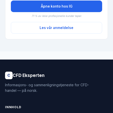
Åpne konto hos IG
71 % av ikke-profesjonelle kunder taper.
Les vår anmeldelse
CFD Eksperten
C
Informasjons- og sammenligningstjeneste for CFD-
handel — på norsk.
INNHOLD