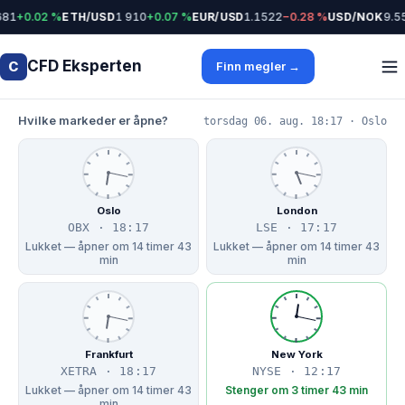
81
+0.02 %
ETH/USD
1 910
+0.07 %
EUR/USD
1.1522
−0.28 %
USD/NOK
9.55
CFD Eksperten
C
Finn megler →
Hvilke markeder er åpne?
torsdag 06. aug. 18:17 · Oslo
Oslo
London
OBX · 18:17
LSE · 17:17
Lukket — åpner om 14 timer 43
Lukket — åpner om 14 timer 43
min
min
Frankfurt
New York
XETRA · 18:17
NYSE · 12:17
Lukket — åpner om 14 timer 43
Stenger om 3 timer 43 min
min