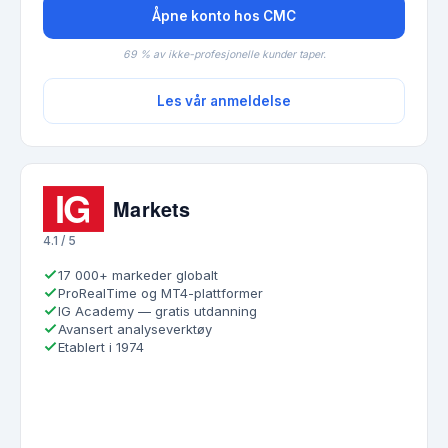
Åpne konto hos CMC
69 % av ikke-profesjonelle kunder taper.
Les vår anmeldelse
4.1 / 5
17 000+ markeder globalt
ProRealTime og MT4-plattformer
IG Academy — gratis utdanning
Avansert analyseverktøy
Etablert i 1974