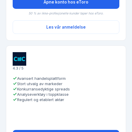
Åpne konto hos eToro
50 % av ikke-profesjonelle kunder taper hos eToro.
Les vår anmeldelse
4.3 / 5
Avansert handelsplattform
Stort utvalg av markeder
Konkurransedyktige spreads
Analyseverktøy i toppklasse
Regulert og etablert aktør