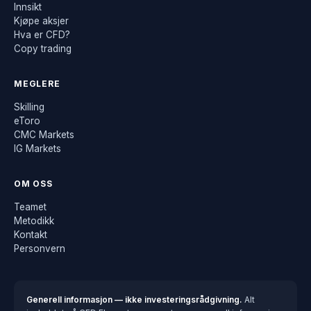
Innsikt
Kjøpe aksjer
Hva er CFD?
Copy trading
MEGLERE
Skilling
eToro
CMC Markets
IG Markets
OM OSS
Teamet
Metodikk
Kontakt
Personvern
Generell informasjon — ikke investeringsrådgivning.
Alt