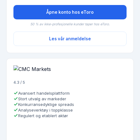
Åpne konto hos eToro
50 % av ikke-profesjonelle kunder taper hos eToro.
Les vår anmeldelse
4.3 / 5
Avansert handelsplattform
Stort utvalg av markeder
Konkurransedyktige spreads
Analyseverktøy i toppklasse
Regulert og etablert aktør