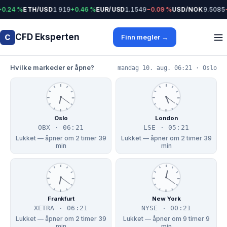
0.24 %
ETH/USD
1 919
+0.46 %
EUR/USD
1.1549
−0.09 %
USD/NOK
9.5085
−
CFD Eksperten
C
Finn megler →
Hvilke markeder er åpne?
mandag 10. aug. 06:21 · Oslo
Oslo
London
OBX · 06:21
LSE · 05:21
Lukket — åpner om 2 timer 39
Lukket — åpner om 2 timer 39
min
min
Frankfurt
New York
XETRA · 06:21
NYSE · 00:21
Lukket — åpner om 2 timer 39
Lukket — åpner om 9 timer 9
min
min