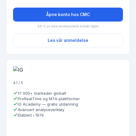
Åpne konto hos CMC
69 % av ikke-profesjonelle kunder taper.
Les vår anmeldelse
4.1 / 5
17 000+ markeder globalt
ProRealTime og MT4-plattformer
IG Academy — gratis utdanning
Avansert analyseverktøy
Etablert i 1974