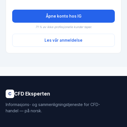
Åpne konto hos IG
71 % av ikke-profesjonelle kunder taper.
Les vår anmeldelse
CFD Eksperten
C
Informasjons- og sammenligningstjeneste for CFD-
handel — på norsk.