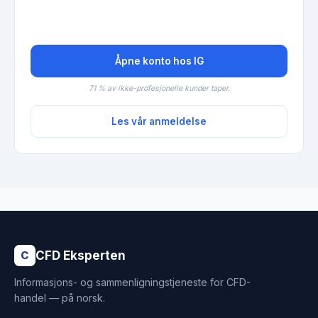
Åpne konto hos IG
71 % av ikke-profesjonelle kunder taper.
Les vår anmeldelse
CFD Eksperten
C
Informasjons- og sammenligningstjeneste for CFD-
handel — på norsk.