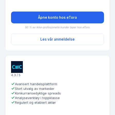
Åpne konto hos eToro
50 % av ikke-profesjonelle kunder taper hos eToro.
Les vår anmeldelse
4.3 / 5
Avansert handelsplattform
Stort utvalg av markeder
Konkurransedyktige spreads
Analyseverktøy i toppklasse
Regulert og etablert aktør