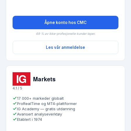
Åpne konto hos CMC
69 % av ikke-profesjonelle kunder taper.
Les vår anmeldelse
4.1 / 5
17 000+ markeder globalt
ProRealTime og MT4-plattformer
IG Academy — gratis utdanning
Avansert analyseverktøy
Etablert i 1974