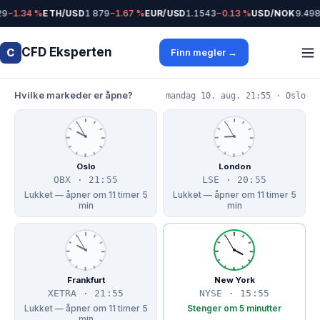
9
−1.34 %
ETH/USD
1 879
−1.67 %
EUR/USD
1.1543
−0.13 %
USD/NOK
9.498
CFD Eksperten
C
Finn megler →
Hvilke markeder er åpne?
mandag 10. aug. 21:55 · Oslo
Oslo
London
OBX · 21:55
LSE · 20:55
Lukket — åpner om 11 timer 5
Lukket — åpner om 11 timer 5
min
min
Frankfurt
New York
XETRA · 21:55
NYSE · 15:55
Lukket — åpner om 11 timer 5
Stenger om 5 minutter
min