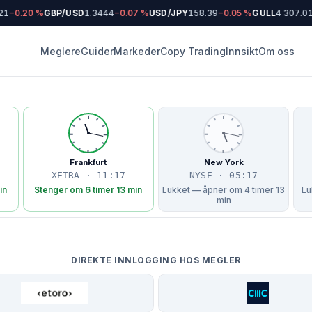
1
−0.20 %
GBP/USD
1.3444
−0.07 %
USD/JPY
158.39
−0.05 %
GULL
4 307.01
Meglere
Guider
Markeder
Copy Trading
Innsikt
Om oss
Frankfurt
New York
XETRA · 11:17
NYSE · 05:17
in
Stenger om 6 timer 13 min
Lukket — åpner om 4 timer 13
Lu
min
DIREKTE INNLOGGING HOS MEGLER