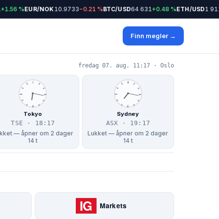
+1.56 %
EUR/NOK
10.9733
−0.21 %
BTC/USD
64 631
+0.48 %
ETH/USD
1 911
Finn megler →
fredag 07. aug. 11:17 · Oslo
Tokyo
Sydney
TSE · 18:17
ASX · 19:17
kket — åpner om 2 dager
Lukket — åpner om 2 dager
14 t
14 t