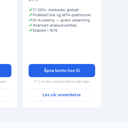
17 000+ markeder globalt
ProRealTime og MT4-plattformer
IG Academy — gratis utdanning
Avansert analyseverktøy
Etablert i 1974
Åpne konto hos IG
aper.
71 % av ikke-profesjonelle kunder taper.
Les vår anmeldelse