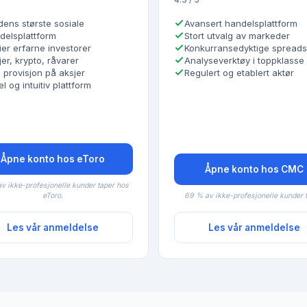
dens største sosiale
Avansert handelsplattform
delsplattform
Stort utvalg av markeder
ier erfarne investorer
Konkurransedyktige spreads
er, krypto, råvarer
Analyseverktøy i toppklasse
 provisjon på aksjer
Regulert og etablert aktør
l og intuitiv plattform
Åpne konto hos eToro
Åpne konto hos CMC
v ikke-profesjonelle kunder taper hos
eToro.
69 % av ikke-profesjonelle kunder t
Les vår anmeldelse
Les vår anmeldelse