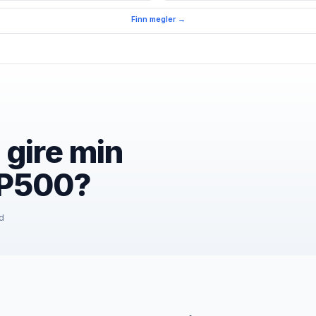
Finn megler →
 gire min
&P500?
id