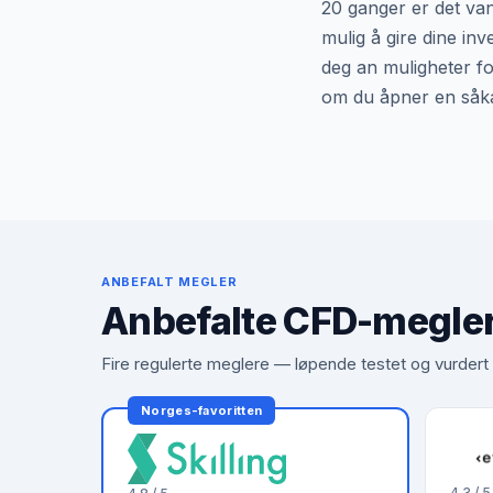
20 ganger er det vanl
mulig å gire dine in
deg an muligheter fo
om du åpner en såkal
ANBEFALT MEGLER
Anbefalte CFD-megle
Fire regulerte meglere — løpende testet og vurder
Norges-favoritten
4.3 / 5