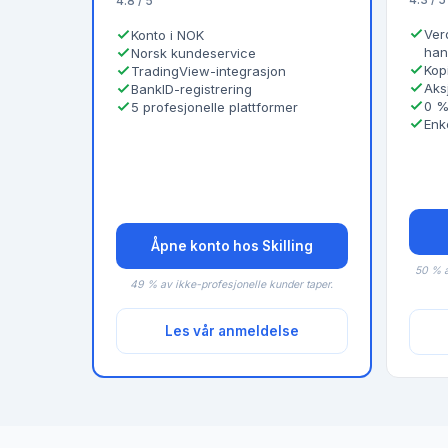
4.8 / 5
Ver
Konto i NOK
han
Norsk kundeservice
Kop
TradingView-integrasjon
Aksj
BankID-registrering
0 %
5 profesjonelle plattformer
Enke
Åpne konto hos Skilling
50 % a
49 % av ikke-profesjonelle kunder taper.
Les vår anmeldelse