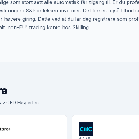
ige som stort sett alle automatisk får tilgang til. Er du prof
vesteringer i S&P indeksen mye mer. Det finnes også tilbud 
r høyere giring. Dette ved at du lar deg registrere som prof
t ‘non-EU' trading konto hos Skilling
re
t av CFD Eksperten.
4.3 / 5