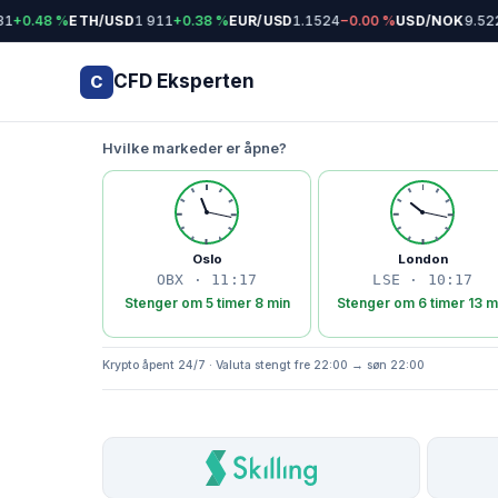
1
+0.48 %
ETH/USD
1 911
+0.38 %
EUR/USD
1.1524
−0.00 %
USD/NOK
9.522
CFD Eksperten
C
Hvilke markeder er åpne?
Oslo
London
OBX · 11:17
LSE · 10:17
Stenger om 5 timer 8 min
Stenger om 6 timer 13 m
Krypto åpent 24/7 · Valuta stengt fre 22:00 → søn 22:00