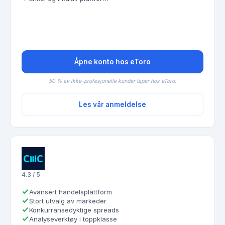
Åpne konto hos eToro
50 % av ikke-profesjonelle kunder taper hos eToro.
Les vår anmeldelse
4.3 / 5
Avansert handelsplattform
Stort utvalg av markeder
Konkurransedyktige spreads
Analyseverktøy i toppklasse