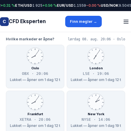
+0.31 %
ETH/USD
1 925
+0.56 %
EUR/USD
1.1559
−0.00 %
USD/NOK
9.5045
CFD Eksperten
C
Finn megler →
Hvilke markeder er åpne?
lørdag 08. aug. 20:06 · Oslo
Oslo
London
OBX · 20:06
LSE · 19:06
Lukket — åpner om 1 dag 12 t
Lukket — åpner om 1 dag 12 t
Frankfurt
New York
XETRA · 20:06
NYSE · 14:06
Lukket — åpner om 1 dag 12 t
Lukket — åpner om 1 dag 19 t