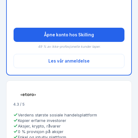
Åpne konto hos Skilling
49 % av ikke-profesjonelle kunder taper.
Les vår anmeldelse
4.3 / 5
Verdens største sosiale handelsplattform
Kopier erfarne investorer
Aksjer, krypto, råvarer
0 % provisjon på aksjer
Enkel og intuitiv plattform