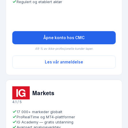
Regulert og etablert aktør
Åpne konto hos CMC
69 % av ikke-profesjonelle kunder taper.
Les vår anmeldelse
4.1 / 5
17 000+ markeder globalt
ProRealTime og MT4-plattformer
IG Academy — gratis utdanning
Avansert analyseverktøy