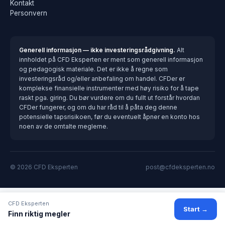
Kontakt
Personvern
Generell informasjon — ikke investeringsrådgivning.
Alt
innholdet på CFD Eksperten er ment som generell informasjon
og pedagogisk materiale. Det er ikke å regne som
investeringsråd og/eller anbefaling om handel. CFDer er
komplekse finansielle instrumenter med høy risiko for å tape
raskt pga. giring. Du bør vurdere om du fullt ut forstår hvordan
CFDer fungerer, og om du har råd til å påta deg denne
potensielle tapsrisikoen, før du eventuelt åpner en konto hos
noen av de omtalte meglerne.
© 2026 CFD Eksperten
post@cfdeksperten.no
CFD Eksperten
Start →
Finn riktig megler