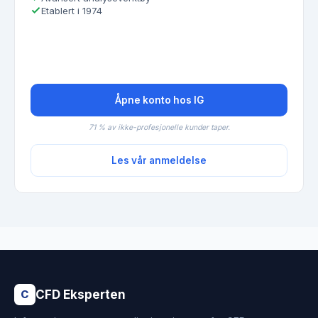
Etablert i 1974
Åpne konto hos IG
71 % av ikke-profesjonelle kunder taper.
Les vår anmeldelse
CFD Eksperten
C