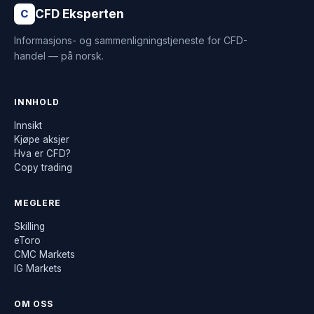
CFD Eksperten
C
Informasjons- og sammenligningstjeneste for CFD-
handel — på norsk.
INNHOLD
Innsikt
Kjøpe aksjer
Hva er CFD?
Copy trading
MEGLERE
Skilling
eToro
CMC Markets
IG Markets
OM OSS