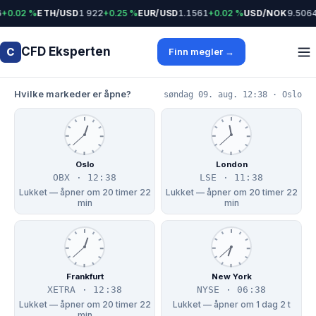
+0.02 %
ETH/USD
1 922
+0.25 %
EUR/USD
1.1561
+0.02 %
USD/NOK
9.5064
CFD Eksperten
C
Finn megler →
Hvilke markeder er åpne?
søndag 09. aug. 12:38 · Oslo
Oslo
London
OBX · 12:38
LSE · 11:38
Lukket — åpner om 20 timer 22
Lukket — åpner om 20 timer 22
min
min
Frankfurt
New York
XETRA · 12:38
NYSE · 06:38
Lukket — åpner om 20 timer 22
Lukket — åpner om 1 dag 2 t
min