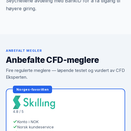
Seychellene avdeling med BankID for å få tilgang til
høyere giring.
ANBEFALT MEGLER
Anbefalte CFD-meglere
Fire regulerte meglere — løpende testet og vurdert av CFD
Eksperten.
Norges-favoritten
4.8 / 5
Konto i NOK
Norsk kundeservice