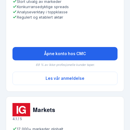
Stort utvalg av markeder
Konkurransedyktige spreads
Analyseverktøy i toppklasse
Regulert og etablert aktør
Åpne konto hos CMC
69 % av ikke-profesjonelle kunder taper.
Les vår anmeldelse
4.1 / 5
17 000+ markeder globalt