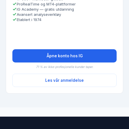
ProRealTime og MT4-plattformer
IG Academy — gratis utdanning
Avansert analyseverktøy
Etablert i 1974
Åpne konto hos IG
71 % av ikke-profesjonelle kunder taper.
Les vår anmeldelse