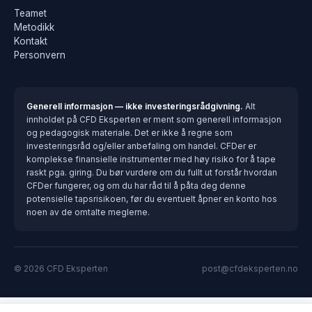
Teamet
Metodikk
Kontakt
Personvern
Generell informasjon — ikke investeringsrådgivning.
Alt
innholdet på CFD Eksperten er ment som generell informasjon
og pedagogisk materiale. Det er ikke å regne som
investeringsråd og/eller anbefaling om handel. CFDer er
komplekse finansielle instrumenter med høy risiko for å tape
raskt pga. giring. Du bør vurdere om du fullt ut forstår hvordan
CFDer fungerer, og om du har råd til å påta deg denne
potensielle tapsrisikoen, før du eventuelt åpner en konto hos
noen av de omtalte meglerne.
© 2026 CFD Eksperten
post@cfdeksperten.no