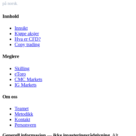
på norsk.
Innhold
Innsikt
Kjøpe aksjer
Hva er CFD?
Copy trading
Meglere
Skilling
eToro
CMC Markets
IG Markets
Om oss
Teamet
Metodikk
Kontakt
Personvern
Generell informasjon — ikke investeringsrådgivning.
Alt