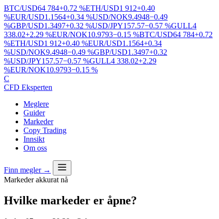
BTC/USD
64 784
+0.72 %
ETH/USD
1 912
+0.40
%
EUR/USD
1.1564
+0.34 %
USD/NOK
9.4948
−0.49
%
GBP/USD
1.3497
+0.32 %
USD/JPY
157.57
−0.57 %
GULL
4
338.02
+2.29 %
EUR/NOK
10.9793
−0.15 %
BTC/USD
64 784
+0.72
%
ETH/USD
1 912
+0.40 %
EUR/USD
1.1564
+0.34
%
USD/NOK
9.4948
−0.49 %
GBP/USD
1.3497
+0.32
%
USD/JPY
157.57
−0.57 %
GULL
4 338.02
+2.29
%
EUR/NOK
10.9793
−0.15 %
C
CFD Eksperten
Meglere
Guider
Markeder
Copy Trading
Innsikt
Om oss
Finn megler →
Markeder akkurat nå
Hvilke markeder er åpne?