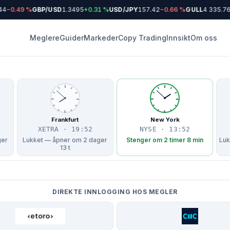
4
−0.49 %
GBP/USD
1.3495
+0.31 %
USD/JPY
157.42
−0.66 %
GULL
4 335.76
Meglere
Guider
Markeder
Copy Trading
Innsikt
Om oss
Frankfurt
New York
XETRA · 19:52
NYSE · 13:52
ger
Lukket — åpner om 2 dager
Stenger om 2 timer 8 min
Luk
13 t
DIREKTE INNLOGGING HOS MEGLER