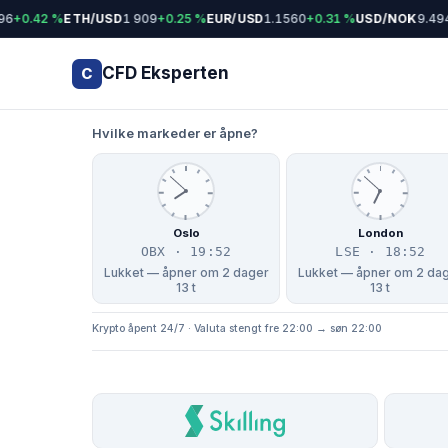
6
+0.42 %
ETH/USD
1 909
+0.25 %
EUR/USD
1.1560
+0.31 %
USD/NOK
9.494
CFD Eksperten
C
Hvilke markeder er åpne?
Oslo
London
OBX · 19:52
LSE · 18:52
Lukket — åpner om 2 dager
Lukket — åpner om 2 da
13 t
13 t
Krypto åpent 24/7 · Valuta stengt fre 22:00 → søn 22:00