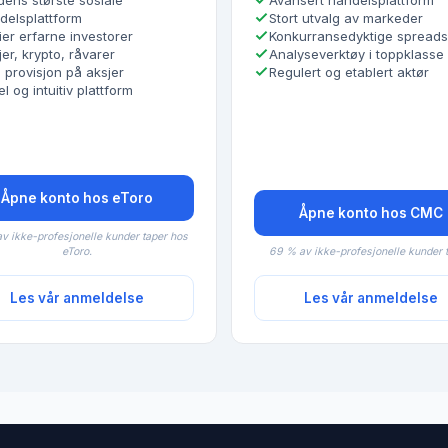
dens største sosiale
Avansert handelsplattform
delsplattform
Stort utvalg av markeder
ier erfarne investorer
Konkurransedyktige spreads
er, krypto, råvarer
Analyseverktøy i toppklasse
 provisjon på aksjer
Regulert og etablert aktør
l og intuitiv plattform
Åpne konto hos eToro
Åpne konto hos CMC
v ikke-profesjonelle kunder taper hos
eToro.
69 % av ikke-profesjonelle kunder t
Les vår anmeldelse
Les vår anmeldelse