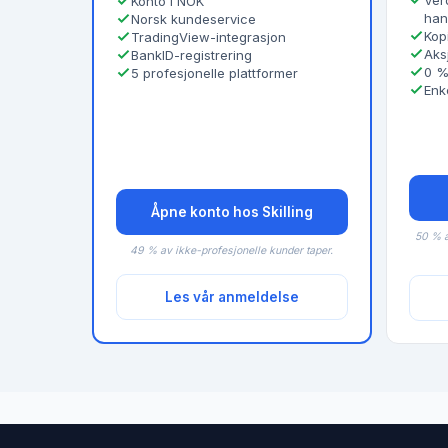
Ver
Konto i NOK
han
Norsk kundeservice
Kop
TradingView-integrasjon
Aksj
BankID-registrering
0 %
5 profesjonelle plattformer
Enke
Åpne konto hos Skilling
50 % a
49 % av ikke-profesjonelle kunder taper.
Les vår anmeldelse