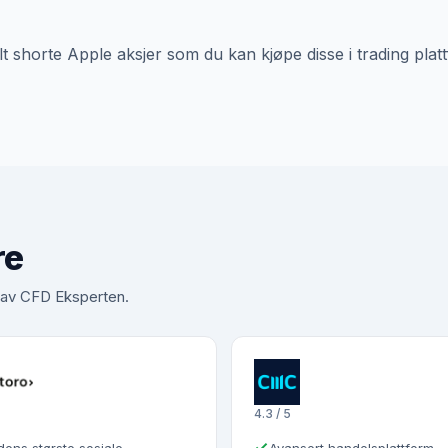
lt shorte Apple aksjer som du kan kjøpe disse i trading plat
re
t av CFD Eksperten.
4.3 / 5