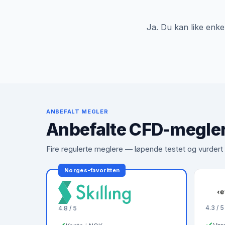
Ja. Du kan like enke
ANBEFALT MEGLER
Anbefalte CFD-megle
Fire regulerte meglere — løpende testet og vurder
Norges-favoritten
4.3 / 5
4.8 / 5