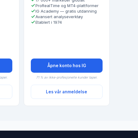
17 000+ markeder globalt
ProRealTime og MT4-plattformer
IG Academy — gratis utdanning
Avansert analyseverktøy
Etablert i 1974
Åpne konto hos IG
aper.
71 % av ikke-profesjonelle kunder taper.
Les vår anmeldelse