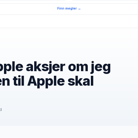
Finn megler →
pple aksjer om jeg
n til Apple skal
id