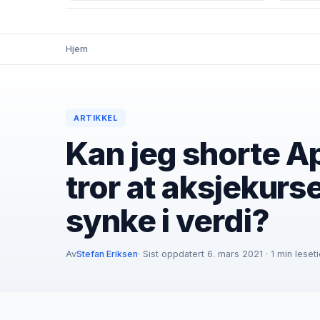
Hjem
ARTIKKEL
Kan jeg shorte A
tror at aksjekurse
synke i verdi?
Av
Stefan Eriksen
· Sist oppdatert 6. mars 2021 · 1 min leset