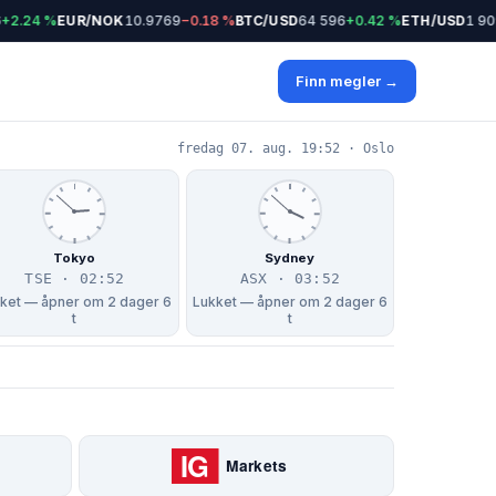
+2.24 %
EUR/NOK
10.9769
−0.18 %
BTC/USD
64 596
+0.42 %
ETH/USD
1 909
Finn megler →
fredag 07. aug. 19:52 · Oslo
Tokyo
Sydney
TSE · 02:52
ASX · 03:52
ket — åpner om 2 dager 6
Lukket — åpner om 2 dager 6
t
t