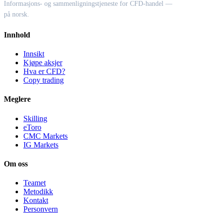
Informasjons- og sammenligningstjeneste for CFD-handel —
på norsk.
Innhold
Innsikt
Kjøpe aksjer
Hva er CFD?
Copy trading
Meglere
Skilling
eToro
CMC Markets
IG Markets
Om oss
Teamet
Metodikk
Kontakt
Personvern