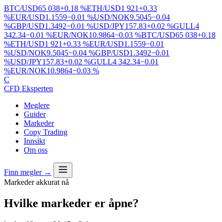
BTC/USD
65 038
+0.18 %
ETH/USD
1 921
+0.33
%
EUR/USD
1.1559
−0.01 %
USD/NOK
9.5045
−0.04
%
GBP/USD
1.3492
−0.01 %
USD/JPY
157.83
+0.02 %
GULL
4
342.34
−0.01 %
EUR/NOK
10.9864
−0.03 %
BTC/USD
65 038
+0.18
%
ETH/USD
1 921
+0.33 %
EUR/USD
1.1559
−0.01
%
USD/NOK
9.5045
−0.04 %
GBP/USD
1.3492
−0.01
%
USD/JPY
157.83
+0.02 %
GULL
4 342.34
−0.01
%
EUR/NOK
10.9864
−0.03 %
C
CFD Eksperten
Meglere
Guider
Markeder
Copy Trading
Innsikt
Om oss
Finn megler →
Markeder akkurat nå
Hvilke markeder er åpne?