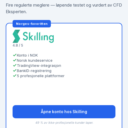
Fire regulerte meglere — løpende testet og vurdert av CFD
Eksperten.
Norges-favoritten
4.8 / 5
Konto i NOK
Norsk kundeservice
TradingView-integrasjon
BankID-registrering
5 profesjonelle plattformer
Åpne konto hos Skilling
49 % av ikke-profesjonelle kunder taper.