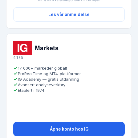
69 % av ikke-profesjonelle kunder taper.
Les vår anmeldelse
4.1 / 5
17 000+ markeder globalt
ProRealTime og MT4-plattformer
IG Academy — gratis utdanning
Avansert analyseverktøy
Etablert i 1974
Åpne konto hos IG