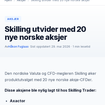
Hjem
/
Aksjer
/
Skilling utvider med 20 nye norske aksjer
AKSJER
Skilling utvider med 20
nye norske aksjer
Av
Håkon Fuglaas
· Sist oppdatert 29. mai 2026 · 1 min lesetid
Den nordiske Valuta og CFD-megleren Skilling øker
produktutvalget med 20 nye norske aksje-CFDer.
Disse aksjene ble nylig lagt til hos Skilling Trader:
Axactor