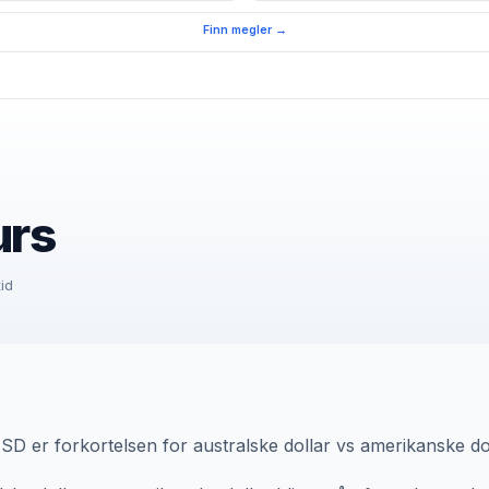
Finn megler →
urs
tid
D er forkortelsen for australske dollar vs amerikanske dol