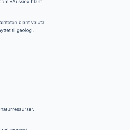
 som «Aussie» blant
æriteten blant valuta
tet til geologi,
 naturressurser.