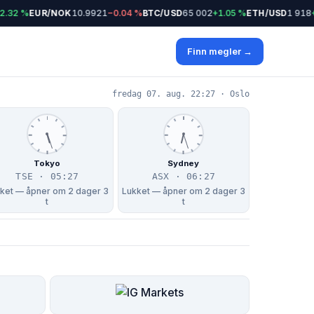
32 %
EUR/NOK
10.9921
−0.04 %
BTC/USD
65 002
+1.05 %
ETH/USD
1 918
+0
Finn megler →
fredag 07. aug. 22:27 · Oslo
Tokyo
Sydney
TSE · 05:27
ASX · 06:27
ket — åpner om 2 dager 3
Lukket — åpner om 2 dager 3
t
t