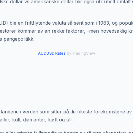
lske dollar vs amerikanske dollar blir også uformelt omtalt
UD) ble en frittflytende valuta så sent som i 1983, og popul
estorer kommer av en rekke faktorer, -men hovedsaklig knyt
s pengepolitikk.
AUDUSD Rates
by TradingView
e landene i verden som sitter på de rikeste forekomstene av
ler, kull, diamanter, kjøtt og ull.