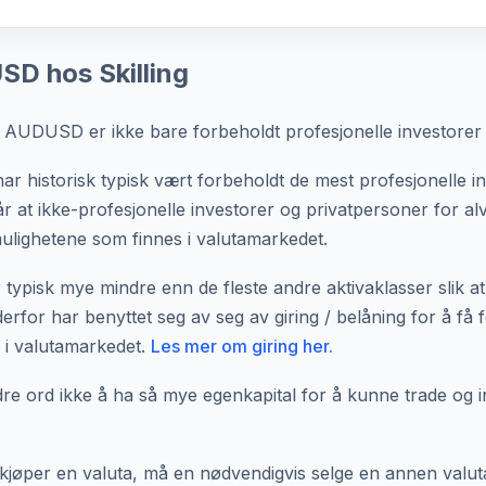
D hos Skilling
t AUDUSD er ikke bare forbeholdt profesjonelle investorer 
 har historisk typisk vært forbeholdt de mest profesjonelle i
år at ikke-profesjonelle investorer og privatpersoner for al
ulighetene som finnes i valutamarkedet.
 typisk mye mindre enn de fleste andre aktivaklasser slik at
derfor har benyttet seg av seg av giring / belåning for å få 
r i valutamarkedet.
Les mer om giring her.
 ord ikke å ha så mye egenkapital for å kunne trade og in
jøper en valuta, må en nødvendigvis selge en annen valuta