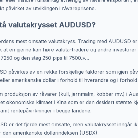
er eller mindre fullstendig avhengig av råvare eksporten, e
 påvirket av utviklingen i råvareprisene.
tå valutakrysset AUDUSD?
rdens mest omsatte valutakryss. Trading med AUDUSD er 
ik at en gjerne kan høre valuta-tradere og andre investore
 7250 og den steg 250 pips til 7500.»…
 påvirkes av en rekke forskjellige faktorer som igjen påv
eller amerikanske dollar i forhold til hverandre og i forhold 
m produksjon av råvarer (kull, jernmalm, kobber mv.) i Austr
det økonomiske klimaet i Kina som er den desidert største k
samt rentepåvirkninger i begge landene.
D er det fjerde mest omsatte, men valutakrysset inngår ik
r den amerikanske dollarindeksen (USDX).