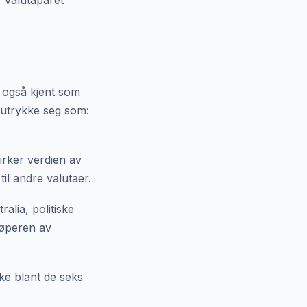
r valutaparet
også kjent som
r utrykke seg som:
irker verdien av
til andre valutaer.
alia, politiske
jøperen av
ke blant de seks