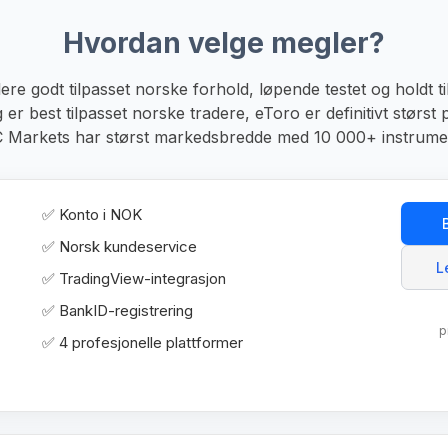
Hvordan velge megler?
re godt tilpasset norske forhold, løpende testet og holdt t
g er best tilpasset norske tradere, eToro er definitivt størst
Markets har størst markedsbredde med 10 000+ instrume
✅ Konto i NOK
✅ Norsk kundeservice
L
✅ TradingView-integrasjon
✅ BankID-registrering
p
✅ 4 profesjonelle plattformer