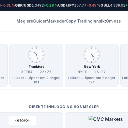
.31 %
GBP/USD
1.3492
+0.28 %
USD/JPY
157.77
−0.45 %
GULL
4 339.02
+2.
Meglere
Guider
Markeder
Copy Trading
Innsikt
Om oss
Frankfurt
New York
XETRA · 22:27
NYSE · 16:27
ger
Lukket — åpner om 2 dager
Lukket — åpner om 2 dager
Luk
10 t
17 t
DIREKTE INNLOGGING HOS MEGLER