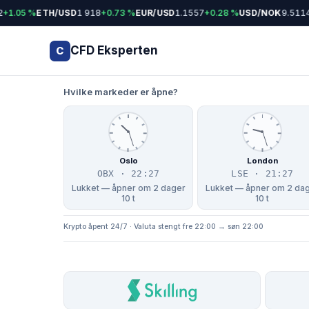
1.05 %
ETH/USD
1 918
+0.73 %
EUR/USD
1.1557
+0.28 %
USD/NOK
9.5114
−0
CFD Eksperten
C
Hvilke markeder er åpne?
Oslo
London
OBX · 22:27
LSE · 21:27
Lukket — åpner om 2 dager
Lukket — åpner om 2 da
10 t
10 t
Krypto åpent 24/7 · Valuta stengt fre 22:00 → søn 22:00