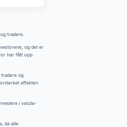
og tradere.
nvestorene, og det er
vor har fått opp
 tradere og
forsterket effekten
vestere i valuta-
, da alle