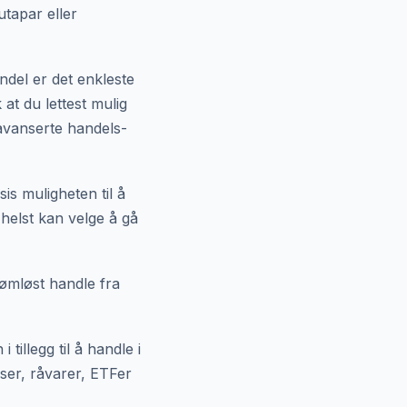
utapar eller
ndel er det enkleste
at du lettest mulig
 avanserte handels-
is muligheten til å
helst kan velge å gå
sømløst handle fra
illegg til å handle i
kser, råvarer, ETFer