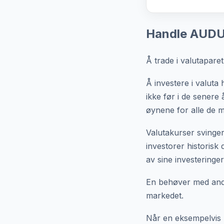
Handle AUDUS
Å trade i valutapare
Å investere i valuta
ikke før i de senere 
øynene for alle de m
Valutakurser svinger
investorer historisk 
av sine investeringe
En behøver med andre
markedet.
Når en eksempelvis k