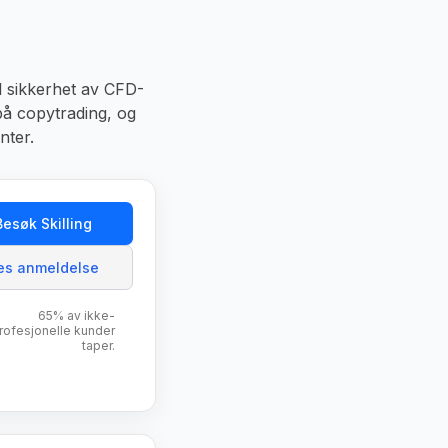
il sikkerhet av CFD-
 på copytrading, og
nter.
Besøk Skilling
es anmeldelse
65% av ikke-
rofesjonelle kunder
taper.