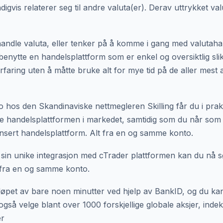
gvis relaterer seg til andre valuta(er). Derav uttrykket val
 handle valuta, eller tenker på å komme i gang med valutaha
benytte en handelsplattform som er enkel og oversiktlig slik 
erfaring uten å måtte bruke alt for mye tid på de aller mest
 hos den Skandinaviske nettmegleren Skilling får du i praks
e handelsplattformen i markedet, samtidig som du når som 
ansert handelsplattform. Alt fra en og samme konto.
 sin unike integrasjon med cTrader plattformen kan du nå 
fra en og samme konto.
øpet av bare noen minutter ved hjelp av BankID, og du kan i t
 også velge blant over 1000 forskjellige globale aksjer, inde
er