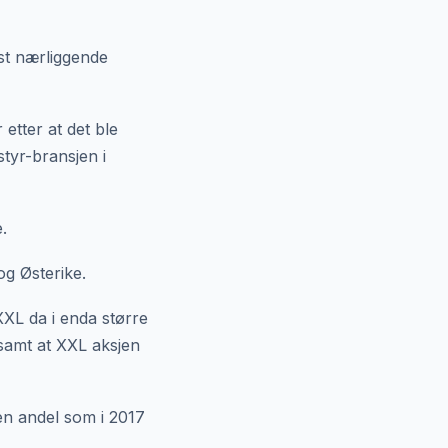
est nærliggende
etter at det ble
styr-bransjen i
.
og Østerike.
XXL da i enda større
samt at XXL aksjen
en andel som i 2017