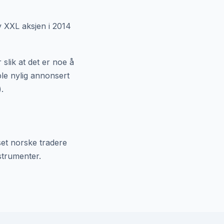
 XXL aksjen i 2014
slik at det er noe å
ble nylig annonsert
.
sset norske tradere
strumenter.