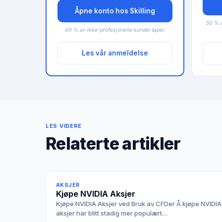
Åpne konto hos Skilling
50 % a
49 % av ikke-profesjonelle kunder taper.
Les vår anmeldelse
LES VIDERE
Relaterte artikler
AKSJER
Kjøpe NVIDIA Aksjer
Kjøpe NVIDIA Aksjer ved Bruk av CFDer Å kjøpe NVIDIA
aksjer har blitt stadig mer populært…