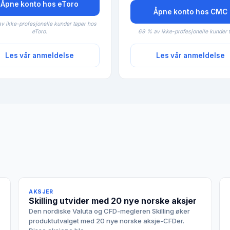
Åpne konto hos eToro
Åpne konto hos CMC
v ikke-profesjonelle kunder taper hos
eToro.
69 % av ikke-profesjonelle kunder t
Les vår anmeldelse
Les vår anmeldelse
AKSJER
Skilling utvider med 20 nye norske aksjer
Den nordiske Valuta og CFD-megleren Skilling øker
produktutvalget med 20 nye norske aksje-CFDer.