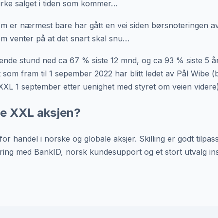
virke salget i tiden som kommer…
m er nærmest bare har gått en vei siden børsnoteringen av
m venter på at det snart skal snu…
vende stund ned ca 67 % siste 12 mnd, og ca 93 % siste 5 år 
et som fram til 1 sepember 2022 har blitt ledet av Pål Wibe (
i XXL 1 september etter uenighet med styret om veien videre)
e XXL aksjen?
 for handel i norske og globale aksjer. Skilling er godt tilpa
ring med BankID, norsk kundesupport og et stort utvalg in