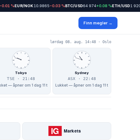
.01 %
EUR/NOK
10.9865
−0.03 %
BTC/USD
64 974
+0.08 %
ETH/USD
1 920
+
Finn megler →
lørdag 08. aug. 14:48 · Oslo
Tokyo
Sydney
TSE · 21:48
ASX · 22:48
kket — åpner om 1 dag 11 t
Lukket — åpner om 1 dag 11 t