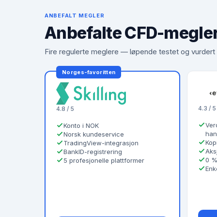
ANBEFALT MEGLER
Anbefalte CFD-megle
Fire regulerte meglere — løpende testet og vurder
Norges-favoritten
4.3 / 5
4.8 / 5
Ver
Konto i NOK
han
Norsk kundeservice
Kop
TradingView-integrasjon
Aksj
BankID-registrering
0 %
5 profesjonelle plattformer
Enke