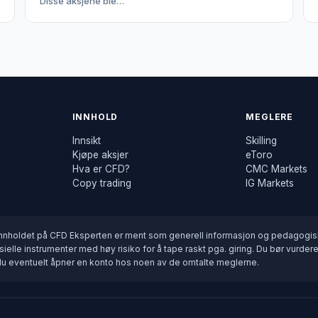
Disse aksjene ble…
INNHOLD
MEGLERE
Innsikt
Skilling
Kjøpe aksjer
eToro
Hva er CFD?
CMC Markets
Copy trading
IG Markets
innholdet på CFD Eksperten er ment som generell informasjon og pedagogisk
elle instrumenter med høy risiko for å tape raskt pga. giring. Du bør vurdere
r du eventuelt åpner en konto hos noen av de omtalte meglerne.