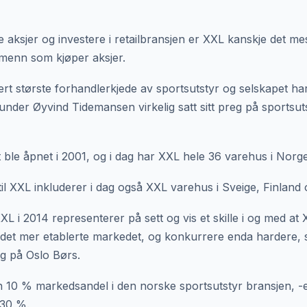
 aksjer og investere i retailbransjen er XXL kanskje det m
dmenn som kjøper aksjer.
rt største forhandlerkjede av sportsutstyr og selskapet har 
runder Øyvind Tidemansen virkelig satt sitt preg på sportsut
 ble åpnet i 2001, og i dag har XXL hele 36 varehus i Norge
il XXL inkluderer i dag også XXL varehus i Sveige, Finland 
L i 2014 representerer på sett og vis et skille i og med at 
e det mer etablerte markedet, og konkurrere enda hardere, 
lig på Oslo Børs.
 10 % markedsandel i den norske sportsutstyr bransjen, -
 30 %.