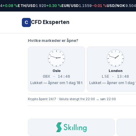
+0.08 %
ETH/USD
1 920
+0.30 %
EUR/USD
1.1559
−0.01 %
USD/NOK
9.5048
CFD Eksperten
C
Hvilke markeder er åpne?
Oslo
London
OBX · 14:48
LSE · 13:48
Lukket — åpner om 1 dag 18 t
Lukket — åpner om 1 dag 
Krypto åpent 24/7 · Valuta stengt fre 22:00 → søn 22:00