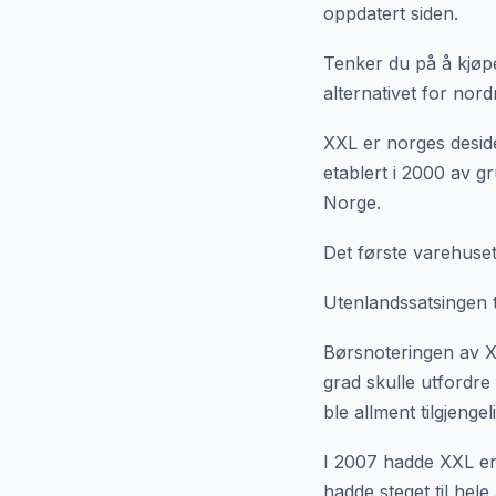
oppdatert siden.
Tenker du på å kjøpe
alternativet for nor
XXL er norges deside
etablert i 2000 av g
Norge.
Det første varehuset
Utenlandssatsingen t
Børsnoteringen av XX
grad skulle utfordr
ble allment tilgjenge
I 2007 hadde XXL en
hadde steget til hele