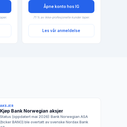
Åpne konto hos IG
aper.
71 % av ikke-profesjonelle kunder taper.
Les vår anmeldelse
AKSJER
Kjøp Bank Norwegian aksjer
Status (oppdatert mai 2026): Bank Norwegian ASA
(ticker BANO) ble overtatt av svenske Nordax Bank