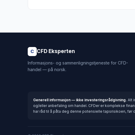
CFD Eksperten
C
Informasjons- og sammenligningstjeneste for CFD-
handel — på norsk.
Generell informasjon — ikke investeringsrådgivning.
Alt 
og/eller anbefaling om handel. CFDer er komplekse finansi
har råd til å påta deg denne potensielle tapsrisikoen, fø