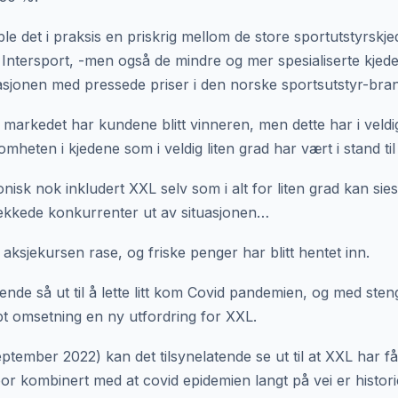
ble det i praksis en priskrig mellom de store sportutstyrskj
 Intersport, -men også de mindre og mer spesialiserte kjeden
asjonen med pressede priser i den norske sportsutstyr-bran
i markedet har kundene blitt vinneren, men dette har i veldi
heten i kjedene som i veldig liten grad har vært i stand til
nisk nok inkludert XXL selv som i alt for liten grad kan sies
vekkede konkurrenter ut av situasjonen…
 aksjekursen rase, og friske penger har blitt hentet inn.
tende så ut til å lette litt kom Covid pandemien, og med ste
pt omsetning en ny utfordring for XXL.
ptember 2022) kan det tilsynelatende se ut til at XXL har fåt
r kombinert med at covid epidemien langt på vei er histori