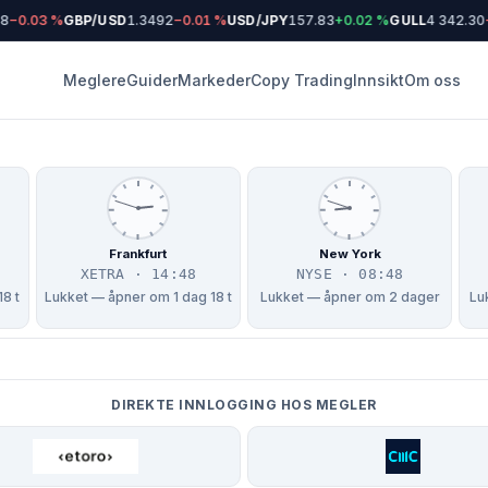
−0.03 %
GBP/USD
1.3492
−0.01 %
USD/JPY
157.83
+0.02 %
GULL
4 342.30
−0
Meglere
Guider
Markeder
Copy Trading
Innsikt
Om oss
Frankfurt
New York
XETRA · 14:48
NYSE · 08:48
18 t
Lukket — åpner om 1 dag 18 t
Lukket — åpner om 2 dager
Lu
DIREKTE INNLOGGING HOS MEGLER