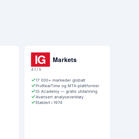
4.1 / 5
17 000+ markeder globalt
ProRealTime og MT4-plattformer
IG Academy — gratis utdanning
Avansert analyseverktøy
Etablert i 1974