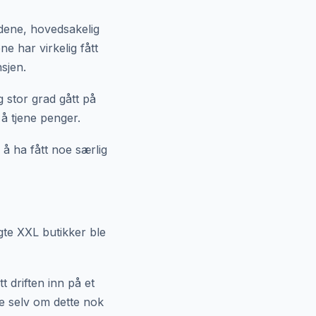
edene, hovedsakelig
e har virkelig fått
sjen.
g stor grad gått på
 å tjene penger.
 å ha fått noe særlig
ngte XXL butikker ble
t driften inn på et
e selv om dette nok