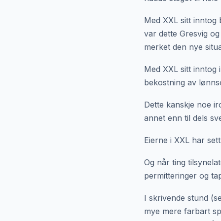
Med XXL sitt inntog 
var dette Gresvig og
merket den nye situ
Med XXL sitt inntog 
bekostning av lønnsom
Dette kanskje noe iro
annet enn til dels s
Eierne i XXL har sett
Og når ting tilsynela
permitteringer og ta
I skrivende stund (se
mye mere farbart spo