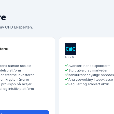
re
t av CFD Eksperten.
4.3 / 5
dens største sosiale
Avansert handelsplattform
delsplattform
Stort utvalg av markeder
ier erfarne investorer
Konkurransedyktige spreads
er, krypto, råvarer
Analyseverktøy i toppklasse
 provisjon på aksjer
Regulert og etablert aktør
l og intuitiv plattform