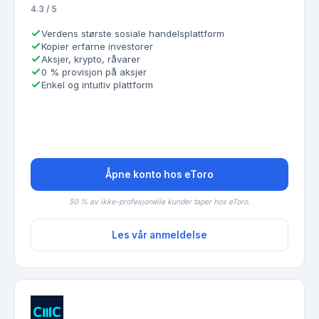
4.3 / 5
Verdens største sosiale handelsplattform
Kopier erfarne investorer
Aksjer, krypto, råvarer
0 % provisjon på aksjer
Enkel og intuitiv plattform
Åpne konto hos eToro
50 % av ikke-profesjonelle kunder taper hos eToro.
Les vår anmeldelse