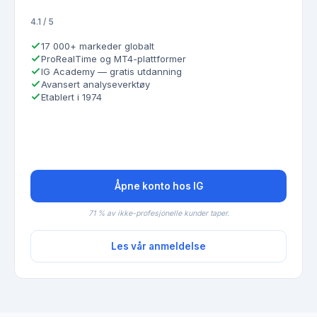
4.1 / 5
17 000+ markeder globalt
ProRealTime og MT4-plattformer
IG Academy — gratis utdanning
Avansert analyseverktøy
Etablert i 1974
Åpne konto hos IG
71 % av ikke-profesjonelle kunder taper.
Les vår anmeldelse