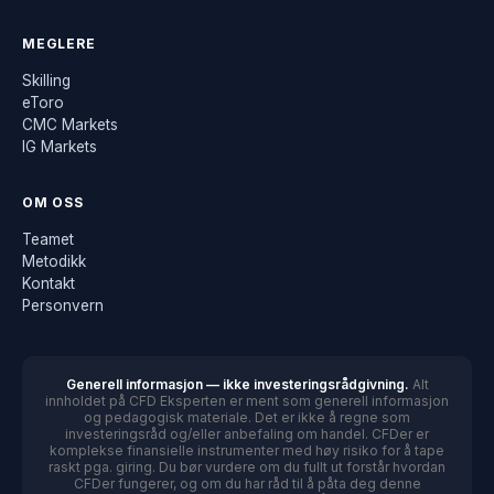
MEGLERE
Skilling
eToro
CMC Markets
IG Markets
OM OSS
Teamet
Metodikk
Kontakt
Personvern
Generell informasjon — ikke investeringsrådgivning.
Alt
innholdet på CFD Eksperten er ment som generell informasjon
og pedagogisk materiale. Det er ikke å regne som
investeringsråd og/eller anbefaling om handel. CFDer er
komplekse finansielle instrumenter med høy risiko for å tape
raskt pga. giring. Du bør vurdere om du fullt ut forstår hvordan
CFDer fungerer, og om du har råd til å påta deg denne