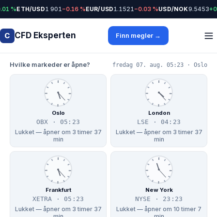
1 %
ETH/USD
1 901
−0.16 %
EUR/USD
1.1521
−0.03 %
USD/NOK
9.5453
+0.0
CFD Eksperten
C
Finn megler →
Hvilke markeder er åpne?
fredag 07. aug. 05:23 · Oslo
Oslo
London
OBX · 05:23
LSE · 04:23
Lukket — åpner om 3 timer 37
Lukket — åpner om 3 timer 37
min
min
Frankfurt
New York
XETRA · 05:23
NYSE · 23:23
Lukket — åpner om 3 timer 37
Lukket — åpner om 10 timer 7
min
min