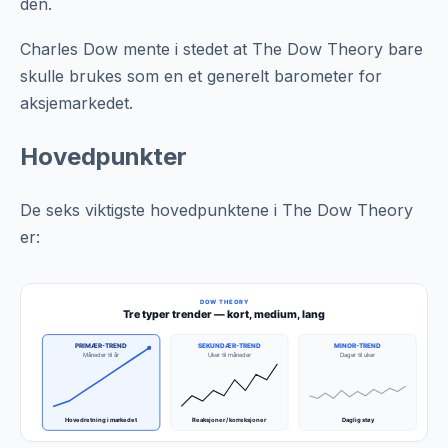
den.
Charles Dow mente i stedet at The Dow Theory bare
skulle brukes som en et generelt barometer for
aksjemarkedet.
Hovedpunkter
De seks viktigste hovedpunktene i The Dow Theory
er:
DOW THEORY
Tre typer trender — kort, medium, lang
PRIMÆR-TREND
SEKUNDÆR-TREND
MINOR-TREND
Måneder til år
Uker til måneder
Dager til uker
Hovedretning i markedet
Reaksjoner / korreksjoner
Daglig støy