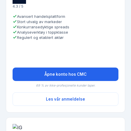
4.3 / 5
Avansert handelsplattform
Stort utvalg av markeder
Konkurransedyktige spreads
Analyseverktøy i toppklasse
Regulert og etablert aktør
Åpne konto hos CMC
69 % av ikke-profesjonelle kunder taper.
Les vår anmeldelse