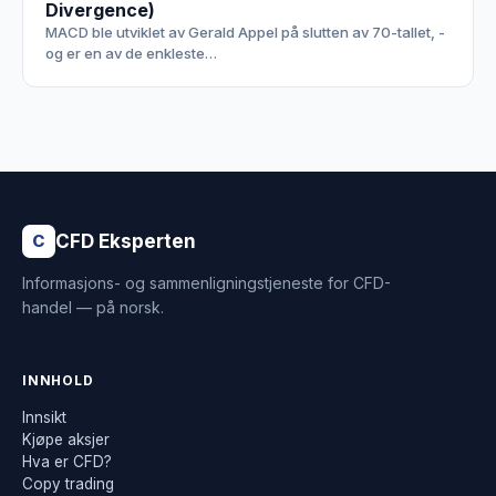
Divergence)
MACD ble utviklet av Gerald Appel på slutten av 70-tallet, -
og er en av de enkleste…
CFD Eksperten
C
Informasjons- og sammenligningstjeneste for CFD-
handel — på norsk.
INNHOLD
Innsikt
Kjøpe aksjer
Hva er CFD?
Copy trading