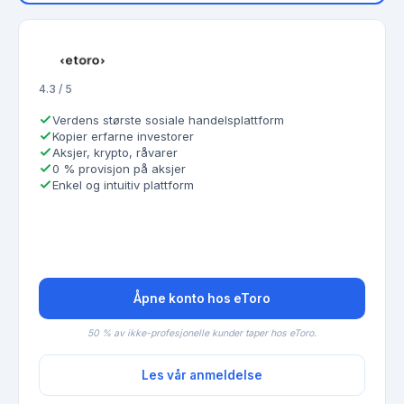
4.3 / 5
Verdens største sosiale handelsplattform
Kopier erfarne investorer
Aksjer, krypto, råvarer
0 % provisjon på aksjer
Enkel og intuitiv plattform
Åpne konto hos eToro
50 % av ikke-profesjonelle kunder taper hos eToro.
Les vår anmeldelse