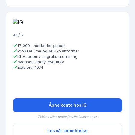
4.1 / 5
17 000+ markeder globalt
ProRealTime og MT4-plattformer
IG Academy — gratis utdanning
Avansert analyseverktøy
Etablert i 1974
Åpne konto hos IG
71 % av ikke-profesjonelle kunder taper.
Les vår anmeldelse