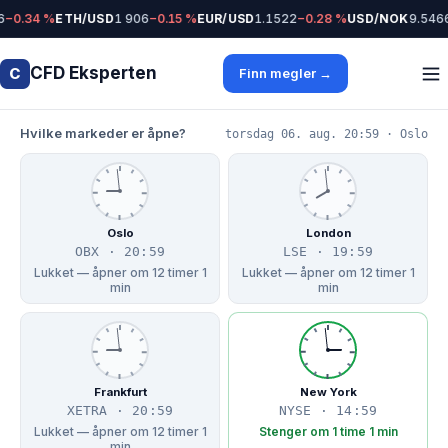
−0.34 %
ETH/USD
1 906
−0.15 %
EUR/USD
1.1522
−0.28 %
USD/NOK
9.5466
CFD Eksperten
C
Finn megler →
Hvilke markeder er åpne?
torsdag 06. aug. 20:59 · Oslo
Oslo
London
OBX · 20:59
LSE · 19:59
Lukket — åpner om 12 timer 1
Lukket — åpner om 12 timer 1
min
min
Frankfurt
New York
XETRA · 20:59
NYSE · 14:59
Lukket — åpner om 12 timer 1
Stenger om 1 time 1 min
min