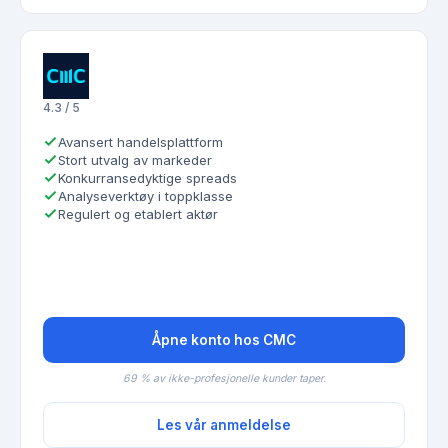
4.3 / 5
Avansert handelsplattform
Stort utvalg av markeder
Konkurransedyktige spreads
Analyseverktøy i toppklasse
Regulert og etablert aktør
Åpne konto hos CMC
69 % av ikke-profesjonelle kunder taper.
Les vår anmeldelse